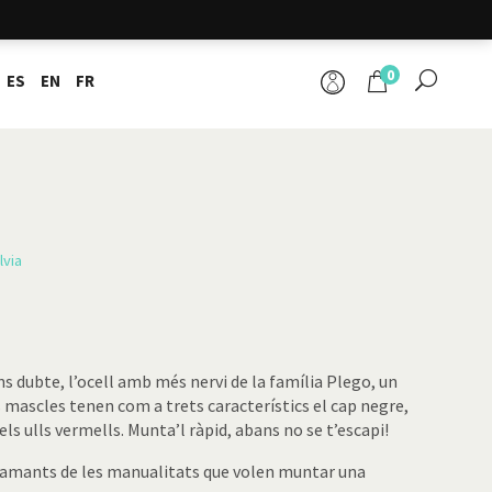
0
ES
EN
FR
lvia
ns dubte, l’ocell amb més nervi de la família Plego, un
ls mascles tenen com a trets característics el cap negre,
ls ulls vermells. Munta’l ràpid, abans no se t’escapi!
ls amants de les manualitats que volen muntar una