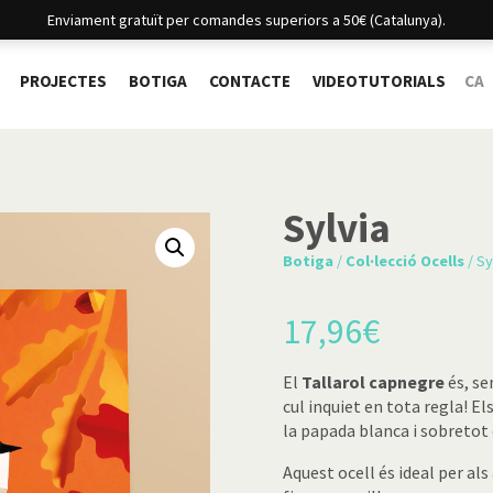
Enviament gratuït per comandes superiors a 50€ (Catalunya).
PROJECTES
BOTIGA
CONTACTE
VIDEOTUTORIALS
CA
Sylvia
Botiga
/
Col·lecció Ocells
/ Sy
17,96
€
El
Tallarol capnegre
és, se
cul inquiet en tota regla! E
la papada blanca i sobretot e
Aquest ocell és ideal per a