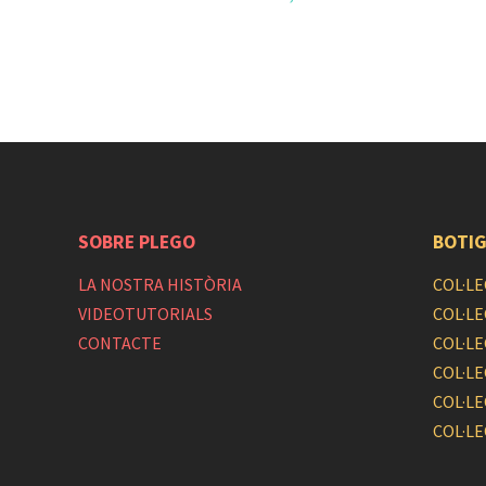
SOBRE PLEGO
BOTIG
LA NOSTRA HISTÒRIA
COL·LE
VIDEOTUTORIALS
COL·LE
CONTACTE
COL·L
COL·LE
COL·LE
COL·LE