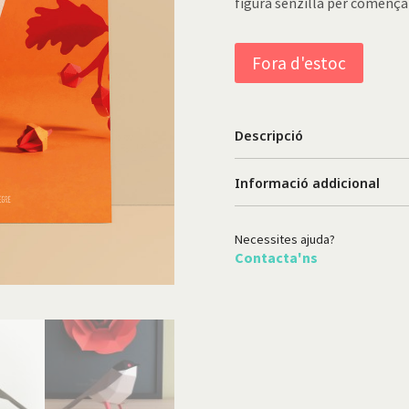
figura senzilla per comença
Fora d'estoc
Descripció
Informació addicional
Necessites ajuda?
Contacta'ns