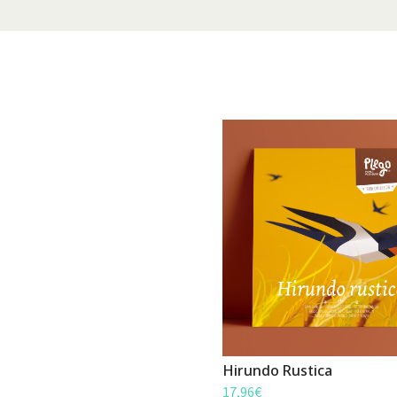
Hirundo Rustica
17,96
€