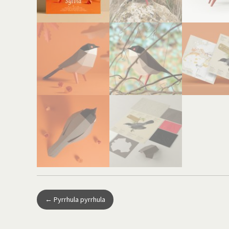
←
Pyrrhula pyrrhula