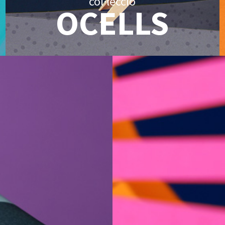
col·lecció
OCELLS