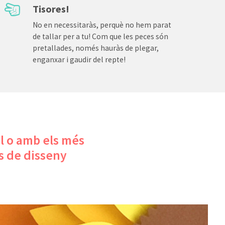

Tisores!
No en necessitaràs, perquè no hem parat
de tallar per a tu! Com que les peces són
pretallades, només hauràs de plegar,
enganxar i gaudir del repte!
ol o amb els més
s de disseny