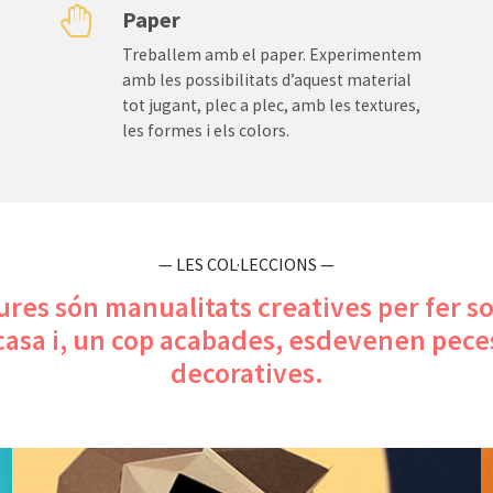

Paper
Treballem amb el paper. Experimentem
amb les possibilitats d’aquest material
tot jugant, plec a plec, amb les textures,
les formes i els colors.
— LES COL·LECCIONS —
ures són manualitats creatives per fer s
asa i, un cop acabades, esdevenen pece
decoratives.