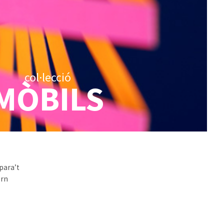
col·lecció
MÒBILS
epara’t
orn