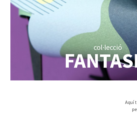
col·lecció
FANTAS
Aquí t
pe