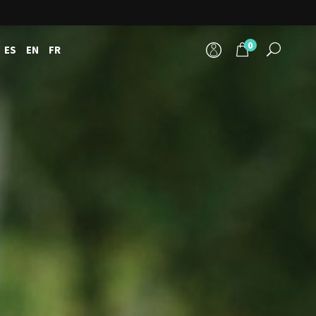
0
ES
EN
FR