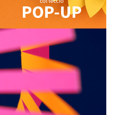
col·lecció
POP-UP