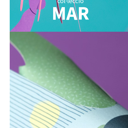
col·lecció
MAR