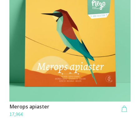
Merops apiaster
17,96
€