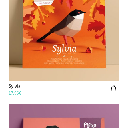
Sylvia
17,96
€