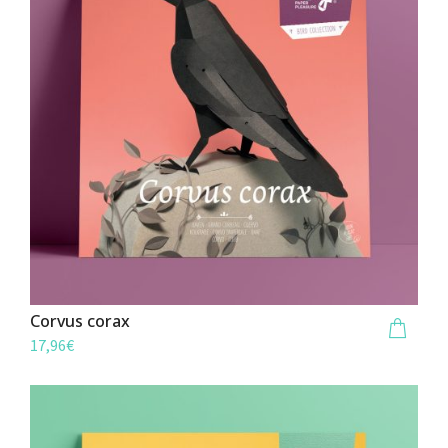
Corvus corax
17,96
€