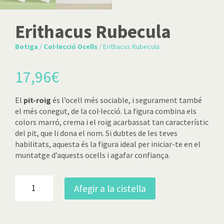
Erithacus Rubecula
Botiga
/
Col·lecció Ocells
/ Erithacus Rubecula
17,96
€
El
pit-roig
és l’ocell més sociable, i segurament també
el més conegut, de la col·lecció. La figura combina els
colors marró, crema i el roig acarbassat tan característic
del pit, que li dona el nom. Si dubtes de les teves
habilitats, aquesta és la figura ideal per iniciar-te en el
muntatge d’aquests ocells i agafar confiança.
quantitat
Afegir a la cistella
de
Erithacus
Rubecula