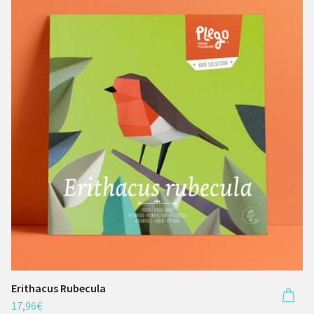
Erithacus Rubecula
17,96
€