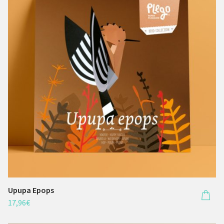
Upupa Epops
17,96
€